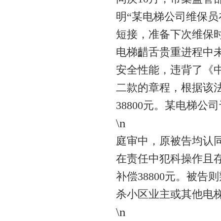
明“某电梯公司维保
短接，准备下次维保
电梯齰舌贵重进程中
安全性能，违背了《
二款的章程，根据该
38800元。某电梯公
\n
庭审中，原被告均认
在责任中犯科操作且
补偿38800元。被
杀小区业主或其他电
\n