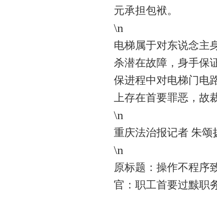
元承担包袱。
\n
电梯属于对东说念主
杀潜在故障，身手保
保进程中对电梯门电
上存在首要罪恶，故裁
\n
重庆法治报记者 朱颂
\n
原标题：操作不程序致
官：职工首要过黩职