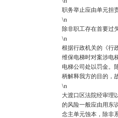
\n
职务举止应由单元担
\n
除非职工存在首要过
\n
根据行政机关的《行
维保电梯时对案涉电
电梯公司处以罚金。
柄解释我方的目的，
\n
大渡口区法院经审理
的风险一般应由用东
念主单元蚀本，除非