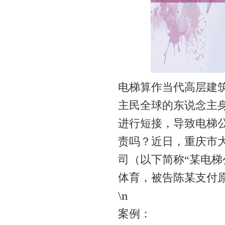
电梯算作当代高层建
主民全球的东说念主
进行短接，导致电梯
责吗？近日，重庆市
司（以下简称“某电梯
体育，被告陈某支付原
\n
案例：