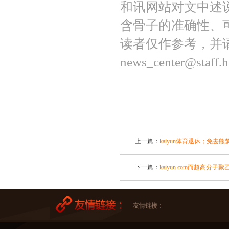
和讯网站对文中述说、
含骨子的准确性、
读者仅作参考，并
news_center@staff.
上一篇：
kaiyun体育退休；免去
下一篇：
kaiyun.com而超高分
友情链接：