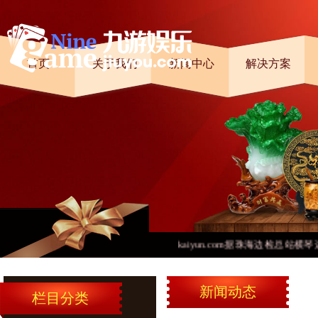
首页
关于我们
新闻中心
解决方案
kaiyun.com据珠海边检总站横琴
新闻动态
栏目分类